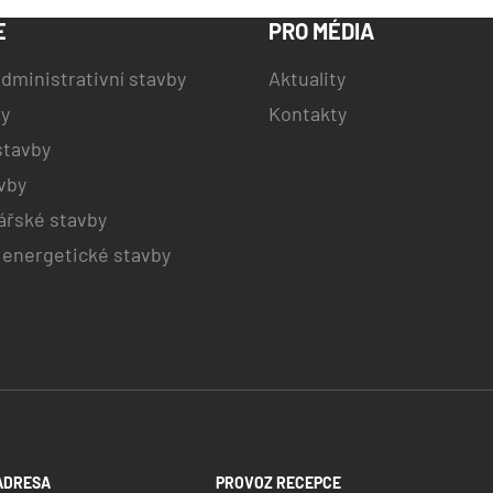
E
PRO MÉDIA
dministrativní stavby
Aktuality
by
Kontakty
stavby
vby
řské stavby
 energetické stavby
ADRESA
PROVOZ RECEPCE