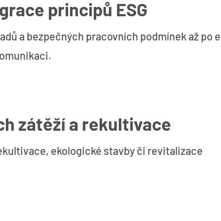
egrace principů ESG
padů a bezpečných pracovních podmínek až po e
komunikaci.
h zátěží a rekultivace
ekultivace, ekologické stavby či revitalizace