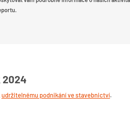
eportu.
k 2024
k
udržitelnému podnikání ve stavebnictví
.