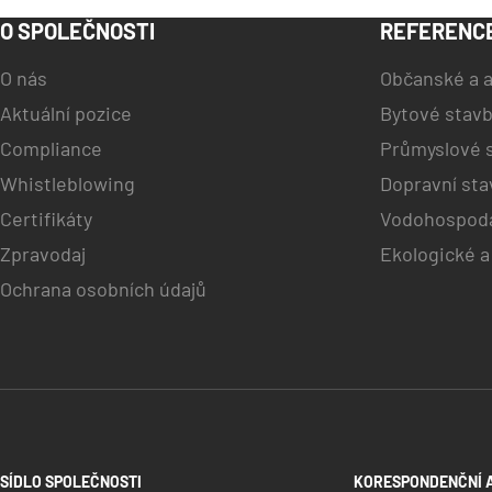
O SPOLEČNOSTI
REFERENC
O nás
Občanské a a
Aktuální pozice
Bytové stav
Compliance
Průmyslové 
Whistleblowing
Dopravní sta
Certifikáty
Vodohospodá
Zpravodaj
Ekologické a
Ochrana osobních údajů
SÍDLO SPOLEČNOSTI
KORESPONDENČNÍ 