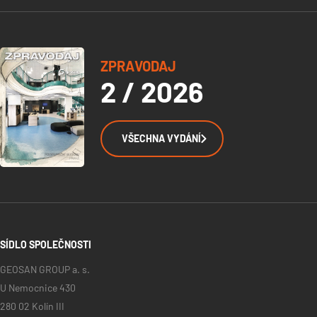
ZPRAVODAJ
2 / 2026
VŠECHNA VYDÁNÍ
SÍDLO SPOLEČNOSTI
GEOSAN GROUP a. s.
U Nemocnice 430
280 02 Kolín III