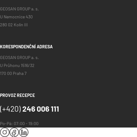
GEOSAN GROUP a. s.
U Nemocnice 430
280 02 Kolín III
KORESPONDENČNÍ ADRESA
GEOSAN GROUP a. s.
U Průhonu 1516/32
170 00 Praha 7
PROVOZ RECEPCE
(+420)
246 006 111
Po-Pá: 07:00 - 19:00