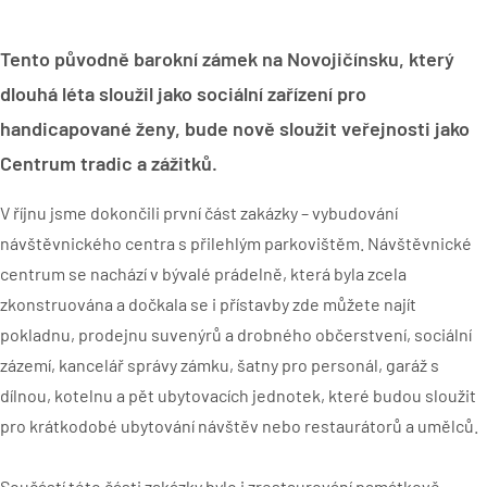
Tento původně barokní zámek na Novojičínsku, který
dlouhá léta sloužil jako sociální zařízení pro
handicapované ženy, bude nově sloužit veřejnosti jako
Centrum tradic a zážitků.
V říjnu jsme dokončili první část zakázky – vybudování
návštěvnického centra s přilehlým parkovištěm. Návštěvnické
centrum se nachází v bývalé prádelně, která byla zcela
zkonstruována a dočkala se i přístavby zde můžete najít
pokladnu, prodejnu suvenýrů a drobného občerstvení, sociální
zázemí, kancelář správy zámku, šatny pro personál, garáž s
dílnou, kotelnu a pět ubytovacích jednotek, které budou sloužit
pro krátkodobé ubytování návštěv nebo restaurátorů a umělců.
Součástí této části zakázky bylo i zrestaurování památkově