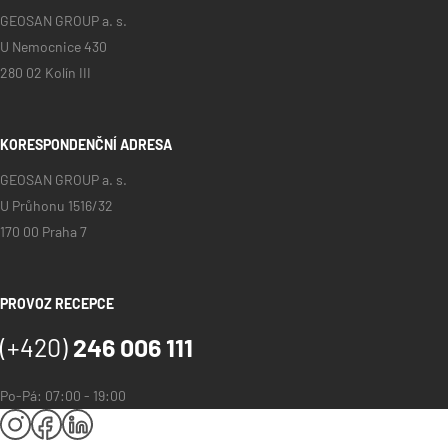
GEOSAN GROUP a. s.
U Nemocnice 430
280 02 Kolín III
KORESPONDENČNÍ ADRESA
GEOSAN GROUP a. s.
U Průhonu 1516/32
170 00 Praha 7
PROVOZ RECEPCE
(+420)
246 006 111
Po-Pá: 07:00 - 19:00