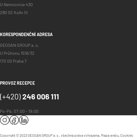
U Nemocnice 430
280 02 Kolín III
KORESPONDENČNÍ ADRESA
GEOSAN GROUP a. s.
U Průhonu 1516/32
170 00 Praha 7
PROVOZ RECEPCE
(+420)
246 006 111
Po-Pá: 07:00 - 19:00
Copyright © 2023 GEOSAN GROUP a. s., všechna práva vyhrazena,
Mapa webu
,
Cookies