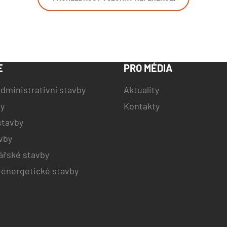
E
PRO MÉDIA
dministrativní stavby
Aktuality
by
Kontakty
stavby
vby
řské stavby
 energetické stavby