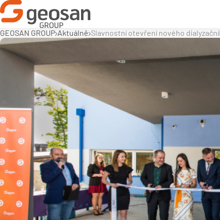
GEOSAN GROUP
Aktuálně
Slavnostní otevření nového dialyzačn