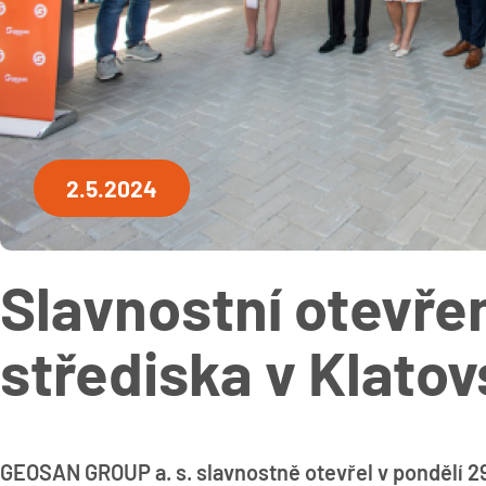
2.5.2024
Slavnostní otevře
střediska v Klato
GEOSAN GROUP a. s. slavnostně otevřel v pondělí 29