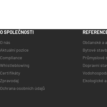
O SPOLEČNOSTI
REFERENC
O nás
Občanské a a
Aktuální pozice
Bytové stav
Compliance
Průmyslové 
Whistleblowing
Dopravní sta
Certifikáty
Vodohospodá
Zpravodaj
Ekologické a
Ochrana osobních údajů