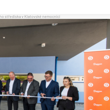
ího střediska v Klatovské nemocnici