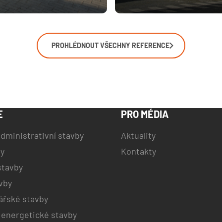
PROHLÉDNOUT VŠECHNY REFERENCE
E
PRO MÉDIA
dministrativní stavby
Aktuality
by
Kontakty
stavby
vby
řské stavby
 energetické stavby