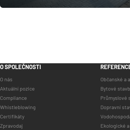
O SPOLEČNOSTI
REFERENC
O nás
Občanské a a
Aktuální pozice
Bytové stav
Compliance
Průmyslové 
Whistleblowing
Dopravní sta
Certifikáty
Vodohospodá
Zpravodaj
Ekologické a