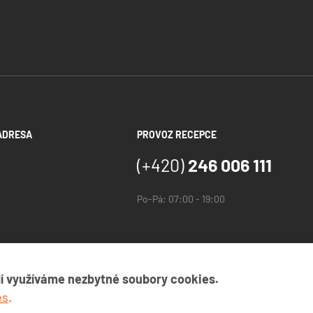
ADRESA
PROVOZ RECEPCE
.
(+420)
246 006 111
Po-Pá: 07:00 - 19:00
dí využíváme nezbytné soubory cookies.
es
.