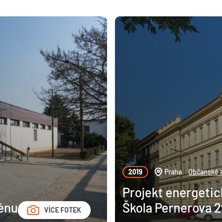
2019
Praha
Občanské a
Projekt energetic
énu
Škola Pernerova 
VÍCE FOTEK