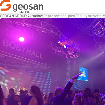
GEOSAN GROUP
Aktuálně
Reprezentační ples Fakulty stavební V