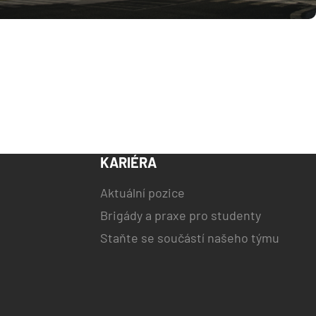
KARIÉRA
Aktuální pozice
Brigády a praxe pro studenty
Staňte se součástí našeho týmu