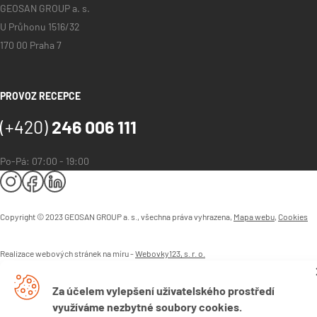
GEOSAN GROUP a. s.
U Průhonu 1516/32
170 00 Praha 7
PROVOZ RECEPCE
(+420)
246 006 111
Po-Pá: 07:00 - 19:00
Copyright © 2023 GEOSAN GROUP a. s., všechna práva vyhrazena,
Mapa webu
,
Cookies
Realizace webových stránek na míru -
Webovky123, s. r. o.
Za účelem vylepšení uživatelského prostředí
využíváme nezbytné soubory cookies.