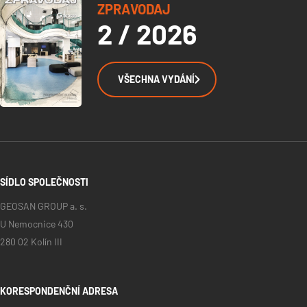
ZPRAVODAJ
2 / 2026
VŠECHNA VYDÁNÍ
SÍDLO SPOLEČNOSTI
GEOSAN GROUP a. s.
U Nemocnice 430
280 02 Kolín III
KORESPONDENČNÍ ADRESA