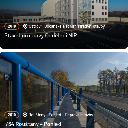
2018
Ostrov
Občanské a administrativní stavby
Stavební úpravy Odděleni NIP
2019
Rouštany - Pohled
Dopravní stavby
I/34 Rouštany – Pohled