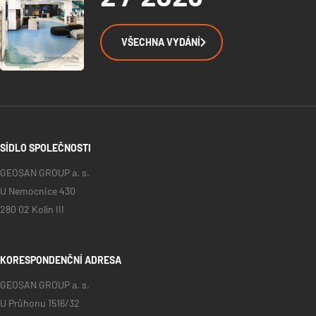
VŠECHNA VYDÁNÍ
SÍDLO SPOLEČNOSTI
GEOSAN GROUP a. s.
U Nemocnice 430
280 02 Kolín III
KORESPONDENČNÍ ADRESA
GEOSAN GROUP a. s.
U Průhonu 1516/32