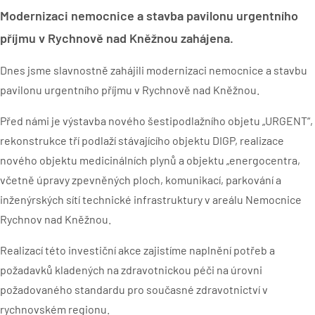
Modernizaci nemocnice a stavba pavilonu urgentního
příjmu v Rychnově nad Kněžnou zahájena.
Dnes jsme slavnostně zahájili modernizaci nemocnice a stavbu
pavilonu urgentního příjmu v Rychnově nad Kněžnou.
Před námi je výstavba nového šestipodlažního objetu „URGENT“,
rekonstrukce tří podlaží stávajícího objektu DIGP, realizace
nového objektu medicinálních plynů a objektu „energocentra,
včetně úpravy zpevněných ploch, komunikací, parkování a
inženýrských sítí technické infrastruktury v areálu Nemocnice
Rychnov nad Kněžnou.
Realizací této investiční akce zajistíme naplnění potřeb a
požadavků kladených na zdravotnickou péči na úrovni
požadovaného standardu pro současné zdravotnictví v
rychnovském regionu.