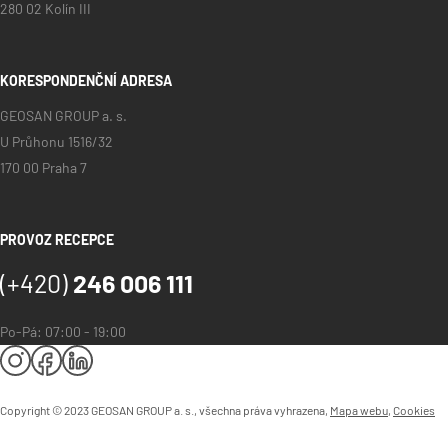
280 02 Kolín III
KORESPONDENČNÍ ADRESA
GEOSAN GROUP a. s.
U Průhonu 1516/32
170 00 Praha 7
PROVOZ RECEPCE
(+420)
246 006 111
Po-Pá: 07:00 - 19:00
Copyright © 2023 GEOSAN GROUP a. s., všechna práva vyhrazena,
Mapa webu
,
Cookies