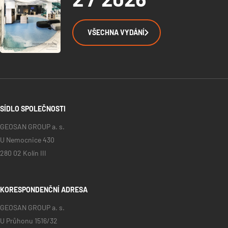
VŠECHNA VYDÁNÍ
SÍDLO SPOLEČNOSTI
GEOSAN GROUP a. s.
U Nemocnice 430
280 02 Kolín III
KORESPONDENČNÍ ADRESA
GEOSAN GROUP a. s.
U Průhonu 1516/32