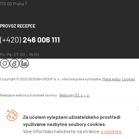
170 00 Praha 7
PROVOZ RECEPCE
(+420)
246 006 111
Po-Pá: 07:00 - 19:00
Copyright © 2023 GEOSAN GROUP a. s., všechna práva vyhrazena,
Mapa webu
,
Cookies
Realizace webových stránek na míru -
Webovky123, s. r. o.
Za účelem vylepšení uživatelského prostředí
využíváme nezbytné soubory cookies.
Více informací naleznete na stránce
o cookies
.