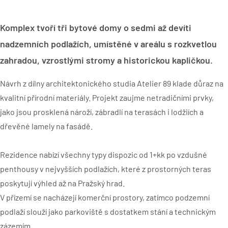
Komplex tvoří tři bytové domy o sedmi až devíti
nadzemních podlažích, umístěné v areálu s rozkvetlou
zahradou, vzrostlými stromy a historickou kapličkou.
Návrh z dílny architektonického studia Atelier 89 klade důraz na
kvalitní přírodní materiály. Projekt zaujme netradičními prvky,
jako jsou prosklená nároží, zábradlí na terasách i lodžiích a
dřevěné lamely na fasádě.
Rezidence nabízí všechny typy dispozic od 1+kk po vzdušné
penthousy v nejvyšších podlažích, které z prostorných teras
poskytují výhled až na Pražský hrad.
V přízemí se nacházejí komerční prostory, zatímco podzemní
podlaží slouží jako parkoviště s dostatkem stání a technickým
zázemím.