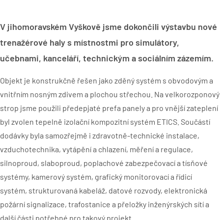
V jihomoravském Vyškově jsme dokončili výstavbu nové
trenažérové haly s místnostmi pro simulátory,
učebnami, kanceláří, technickým a sociálním zázemím.
Objekt je konstrukčně řešen jako zděný systém s obvodovým a
vnitřním nosným zdivem a plochou střechou. Na velkorozponový
strop jsme použili předepjaté prefa panely a pro vnější zateplení
byl zvolen tepelně izolační kompozitní systém ETICS. Součástí
dodávky byla samozřejmě i zdravotně-technické instalace,
vzduchotechnika, vytápění a chlazení, měření a regulace,
silnoproud, slaboproud, poplachové zabezpečovací a tísňové
systémy, kamerový systém, grafický monitorovací a řídicí
systém, strukturovaná kabeláž, datové rozvody, elektronická
požární signalizace, trafostanice a přeložky inženýrských sítí a
další části potřebné pro takový projekt.