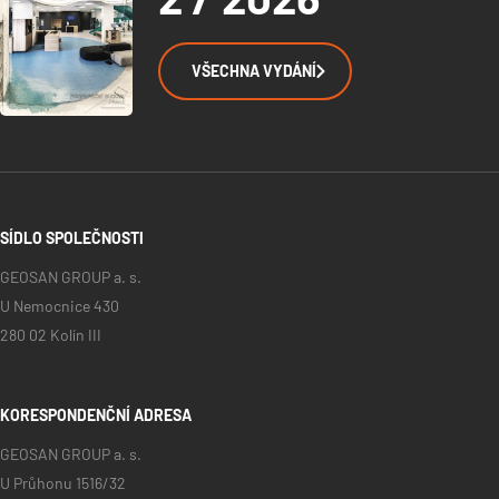
VŠECHNA VYDÁNÍ
SÍDLO SPOLEČNOSTI
GEOSAN GROUP a. s.
U Nemocnice 430
280 02 Kolín III
KORESPONDENČNÍ ADRESA
GEOSAN GROUP a. s.
U Průhonu 1516/32