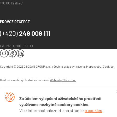
170 00 Praha 7
PROVOZ RECEPCE
(+420)
246 006 111
Po-Pá: 07:00 - 19:00
Copyright © 2023 GEOSAN GROUP a. s., všechna práva vyhrazena,
Mapa webu
,
Cookies
Realizace webových stránek na míru -
Webovky123, s. r. o.
Za účelem vylepšení uživatelského prostředí
využíváme nezbytné soubory cookies.
Více informací naleznete na stránce
o cookies
.