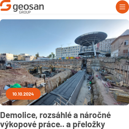
10.10.2024
Demolice, rozsáhlé a náročné
výkopové práce.. a přeložky