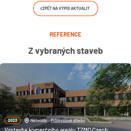
ZPĚT NA VÝPIS AKTUALIT
REFERENCE
Z vybraných staveb
2023
Nehvizdy
Průmyslové stavby
Výstavba komerčního areálu TZMO Czech