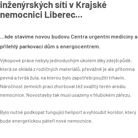
inženýrských sítí v Krajské
nemocnici Liberec...
...kde stavíme novou budovu Centra urgentní medicíny a
přilehlý parkovací dům s energocentrem.
Výkopové práce nebyly jednoduchým úkolem díky zdejší půdě,
která se skládá z rozličných materiálů, převážně je ale přítomna
pevná a tvrdá žula, na kterou bylo zapotřebí použití trhavin.
Náročnost zemních prací zhoršoval též svažitý terén areálu
nemocnice. Novostavby tak musí usazeny v hlubokém zářezu.
Bylo nutné podkopat fungující heliport a vyhloubit koridor, který
bude energetickou páteří nové nemocnice.