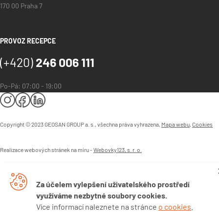
170 00 Praha 7
PROVOZ RECEPCE
(+420)
246 006 111
Po-Pá: 07:00 - 19:00
Copyright © 2023 GEOSAN GROUP a. s., všechna práva vyhrazena,
Mapa webu
,
Cookies
Realizace webových stránek na míru -
Webovky123, s. r. o.
Za účelem vylepšení uživatelského prostředí
využíváme nezbytné soubory cookies.
Více informací naleznete na stránce
o cookies
.