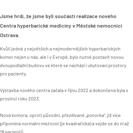
Jsme hrdí, že jsme byli součástí realizace nového
Centra hyperbarické medicíny v Městské nemocnici
Ostrava.
Kvůli jedné z největších a nejmodernějších hyperbarických
komor nejen u nás, ale i v Evropě, bylo nutné postavit novou
dvoupodlažní budovu ve které se nachází i ubytovací prostory
pro pacienty.
Výstavba nového centra začala v říjnu 2022 a dokončena byla v
prosinci roku 2023.
Nová komora, oproti původní, přezdívané „ponorka“, již více
připomíná normální místnost (je kvadratická) a vejde se do ní až
18 pacientů.