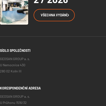
VŠECHNA VYDÁNÍ
SÍDLO SPOLEČNOSTI
GEOSAN GROUP a. s.
U Nemocnice 430
280 02 Kolín III
KORESPONDENČNÍ ADRESA
GEOSAN GROUP a. s.
U Průhonu 1516/32