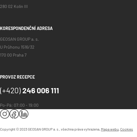
280 02 Kolín III
KORESPONDENČNÍ ADRESA
GEOSAN GROUP a. s.
U Průhonu 1516/32
170 00 Praha 7
PROVOZ RECEPCE
(+420)
246 006 111
Po-Pá: 07:00 - 19:00
Copyright © 2023 GEOSAN GROUP a. s., všechna práva vyhrazena,
Mapa webu
,
Cookies